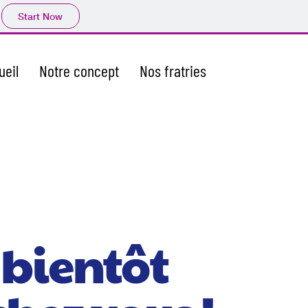
Start Now
ueil
Notre concept
Nos fratries
 bientôt