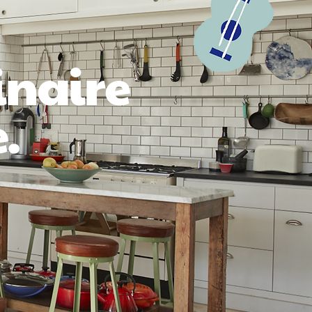
inaire
.